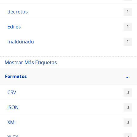
decretos
1
Ediles
1
maldonado
1
Mostrar Más Etiquetas
Filtro
Formatos
Formatos
CSV
3
JSON
3
XML
3