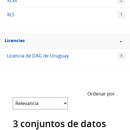
XLSX
2
XLS
1
Filtro
Licencias
Licencias
Licencia de DAG de Uruguay
3
Ordenar por
3 conjuntos de datos