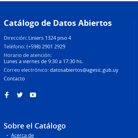
Pie
de
Catálogo de Datos Abiertos
página
Dirección:
Liniers 1324 piso 4
Teléfono:
(+598) 2901 2929
Horario de atención:
Lunes a viernes de 9:30 a 17:30 hs.
Correo electrónico:
datosabiertos@agesic.gub.uy
Contacto
Facebook
Twitter
YouTube
Sobre el Catálogo
Acerca de