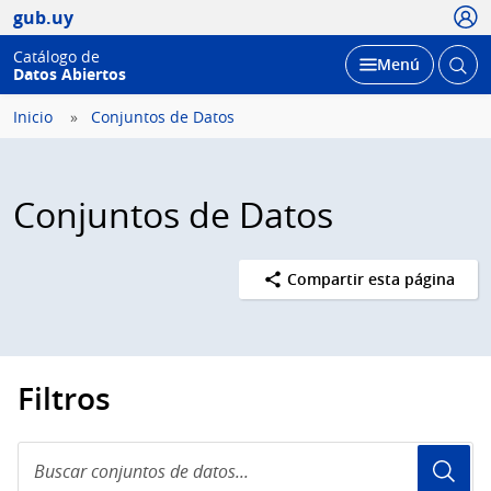
Usua
gub.uy
Catálogo de
Abrir
Desplegar
Menú
Datos Abiertos
busc
Inicio
Conjuntos de Datos
Conjuntos de Datos
Compartir esta página
Filtros
Buscar
conjuntos