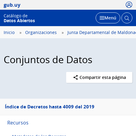
Usua
gub.uy
Catálogo de
Abrir
Desplegar
Menú
Datos Abiertos
busc
Inicio
Organizaciones
Junta Departamental de Maldona
Conjuntos de Datos
Compartir esta página
Menú
Índice de Decretos hasta 4009 del 2019
lateral
Recursos