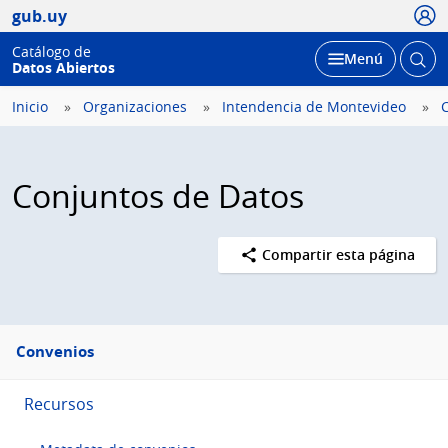
Usua
gub.uy
Catálogo de
Abrir
Desplegar
Menú
Datos Abiertos
busc
Inicio
Organizaciones
Intendencia de Montevideo
Conjuntos de Datos
Compartir esta página
Menú
Convenios
lateral
Recursos