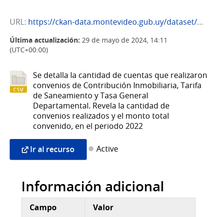
URL:
https://ckan-data.montevideo.gub.uy/dataset/64ff433f-0b78-4c35-bacf-7cf0318bf07e/resource/42b78e08-bedb-4f5b-abc8-eca65e138402/download/convenios_2022.csv
Última actualización:
29 de mayo de 2024, 14:11
(UTC+00:00)
Se detalla la cantidad de cuentas que realizaron
convenios de Contribución Inmobiliaria, Tarifa
de Saneamiento y Tasa General
Departamental. Revela la cantidad de
convenios realizados y el monto total
convenido, en el periodo 2022
Active
Ir al recurso
Información adicional
Campo
Valor