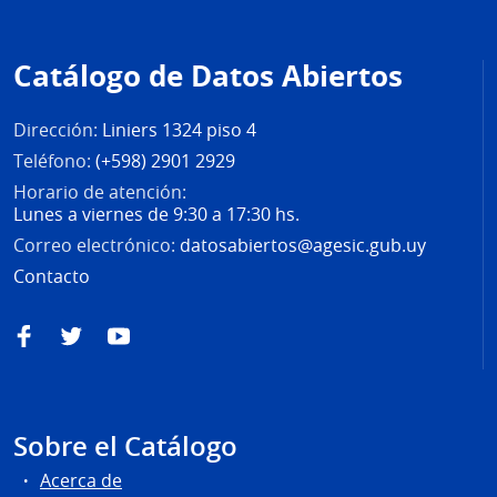
Pie
de
Catálogo de Datos Abiertos
página
Dirección:
Liniers 1324 piso 4
Teléfono:
(+598) 2901 2929
Horario de atención:
Lunes a viernes de 9:30 a 17:30 hs.
Correo electrónico:
datosabiertos@agesic.gub.uy
Contacto
Facebook
Twitter
YouTube
Sobre el Catálogo
Acerca de