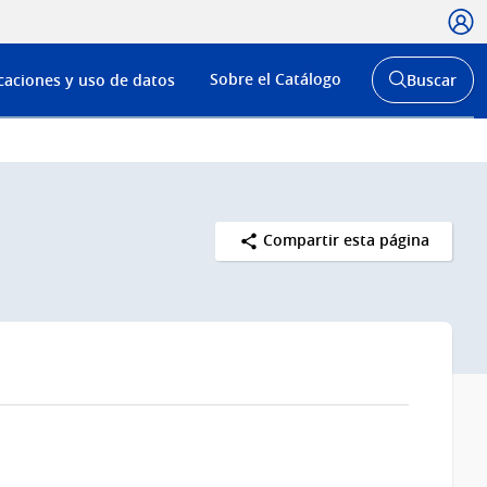
Usua
Menú
Sobre el Catálogo
caciones y uso de datos
Buscar
de
Abrir
buscador
navega
y
Compartir esta página