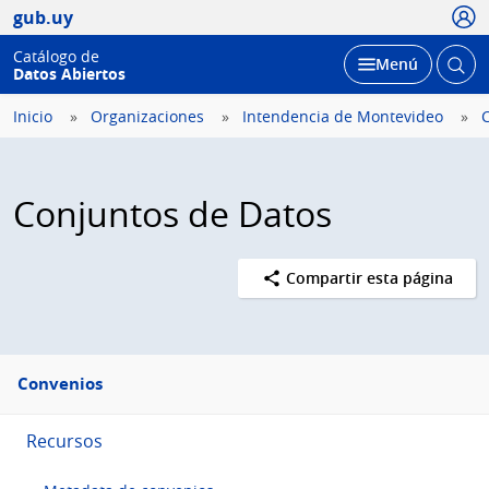
Usua
gub.uy
Catálogo de
Abrir
Desplegar
Menú
Datos Abiertos
busc
Inicio
Organizaciones
Intendencia de Montevideo
Conjuntos de Datos
Compartir esta página
Menú
Convenios
lateral
Recursos