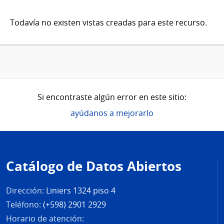
Todavía no existen vistas creadas para este recurso.
Si encontraste algún error en este sitio:
ayúdanos a mejorarlo
Pie
de
Catálogo de Datos Abiertos
página
Dirección:
Liniers 1324 piso 4
Teléfono:
(+598) 2901 2929
Horario de atención: