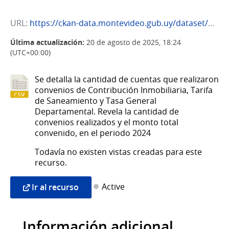
URL:
https://ckan-data.montevideo.gub.uy/dataset/64ff433f-0b78-4c35-bacf-7cf0318bf07e/resource/8df67483-1db3-4e21-8340-5dfd059cd606/download/convenios_2024.csv
Última actualización:
20 de agosto de 2025, 18:24
(UTC+00:00)
Se detalla la cantidad de cuentas que realizaron
convenios de Contribución Inmobiliaria, Tarifa
de Saneamiento y Tasa General
Departamental. Revela la cantidad de
convenios realizados y el monto total
convenido, en el periodo 2024
Todavía no existen vistas creadas para este
recurso.
Active
Ir al recurso
Información adicional