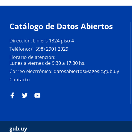
Pie
de
Catálogo de Datos Abiertos
página
Dirección:
Liniers 1324 piso 4
Teléfono:
(+598) 2901 2929
Horario de atención:
Lunes a viernes de 9:30 a 17:30 hs.
Correo electrónico:
datosabiertos@agesic.gub.uy
Contacto
Facebook
Twitter
YouTube
gub.uy