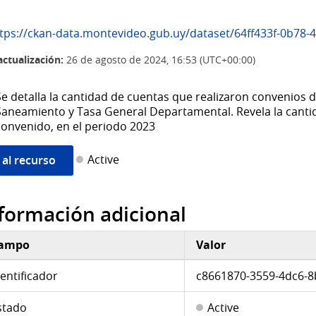
ps://ckan-data.montevideo.gub.uy/dataset/64ff433f-0b78-4c35-bacf-7cf0318bf07e/resou
actualización:
26 de agosto de 2024, 16:53 (UTC+00:00)
Se detalla la cantidad de cuentas que realizaron convenios d
Saneamiento y Tasa General Departamental. Revela la cantid
convenido, en el periodo 2023
Active
 al recurso
formación adicional
ampo
Valor
ormación adicional
dentificador
c8661870-3559-4dc6-
stado
Active