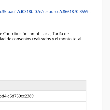
rce/c8661870-3559-4dc6-8bd4-c5d759cc2389/download/convenios_2023.csv
e Contribución Inmobiliaria, Tarifa de
ad de convenios realizados y el monto total
8bd4-c5d759cc2389