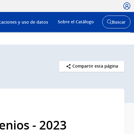
Usua
Menú
Sobre el Catálogo
caciones y uso de datos
Buscar
de
Abrir
buscador
navega
y
Compartir esta página
enios - 2023