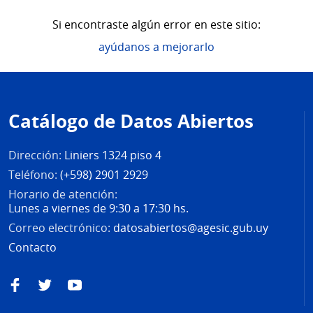
Si encontraste algún error en este sitio:
ayúdanos a mejorarlo
Pie
de
Catálogo de Datos Abiertos
página
Dirección:
Liniers 1324 piso 4
Teléfono:
(+598) 2901 2929
Horario de atención:
Lunes a viernes de 9:30 a 17:30 hs.
Correo electrónico:
datosabiertos@agesic.gub.uy
Contacto
Facebook
Twitter
YouTube