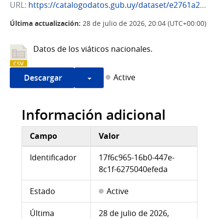
URL:
https://catalogodatos.gub.uy/dataset/e2761a2e-6f2d-4dfd-8ed9-d75e1845fb22/resource/17f6c965-16b0-447e-8c1f-6275040efeda/download/viaticos-nacionales-2022.csv
Última actualización:
28 de julio de 2026, 20:04 (UTC+00:00)
Datos de los viáticos nacionales.
Active
Descargar
Información adicional
Campo
Valor
Información adicional
Identificador
17f6c965-16b0-447e-
8c1f-6275040efeda
Estado
Active
Última
28 de julio de 2026,