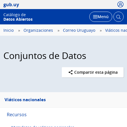
Usua
gub.uy
Catálogo de
Abrir
Desplegar
Menú
Datos Abiertos
busc
Inicio
Organizaciones
Correo Uruguayo
Viáticos na
Conjuntos de Datos
Compartir esta página
Menú
Viáticos nacionales
lateral
Recursos