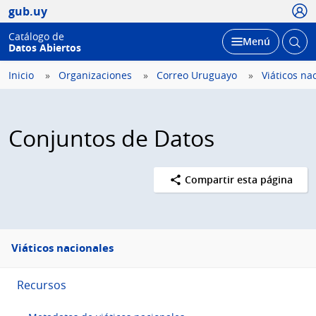
Usua
gub.uy
Catálogo de
Abrir
Desplegar
Menú
Datos Abiertos
busc
Inicio
Organizaciones
Correo Uruguayo
Viáticos na
Conjuntos de Datos
Compartir esta página
Menú
Viáticos nacionales
lateral
Recursos