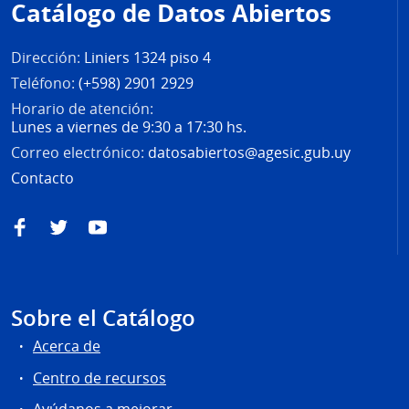
Catálogo de Datos Abiertos
página
Dirección:
Liniers 1324 piso 4
Teléfono:
(+598) 2901 2929
Horario de atención:
Lunes a viernes de 9:30 a 17:30 hs.
Correo electrónico:
datosabiertos@agesic.gub.uy
Contacto
Facebook
Twitter
YouTube
Sobre el Catálogo
Acerca de
Centro de recursos
Ayúdanos a mejorar