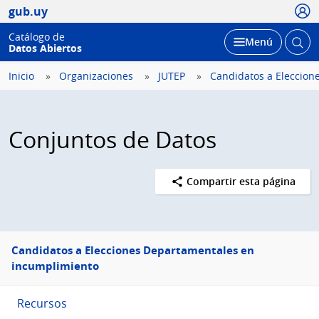
Usua
gub.uy
Catálogo de
Abrir
Desplegar
Menú
Datos Abiertos
busc
Inicio
Organizaciones
JUTEP
Candidatos a Eleccione
Conjuntos de Datos
Compartir esta página
Menú
Candidatos a Elecciones Departamentales en
lateral
incumplimiento
Recursos