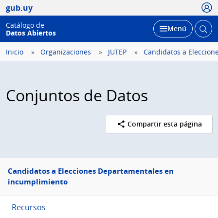
Usua
gub.uy
Catálogo de
Abrir
Desplegar
Menú
Datos Abiertos
busc
Inicio
Organizaciones
JUTEP
Candidatos a Eleccione
Conjuntos de Datos
Compartir esta página
Menú
Candidatos a Elecciones Departamentales en
lateral
incumplimiento
Recursos