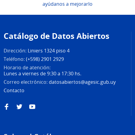
ayúdanos a mejorarlo
Pie
de
Catálogo de Datos Abiertos
página
Dirección:
Liniers 1324 piso 4
Teléfono:
(+598) 2901 2929
Horario de atención:
Lunes a viernes de 9:30 a 17:30 hs.
Correo electrónico:
datosabiertos@agesic.gub.uy
Contacto
Facebook
Twitter
YouTube