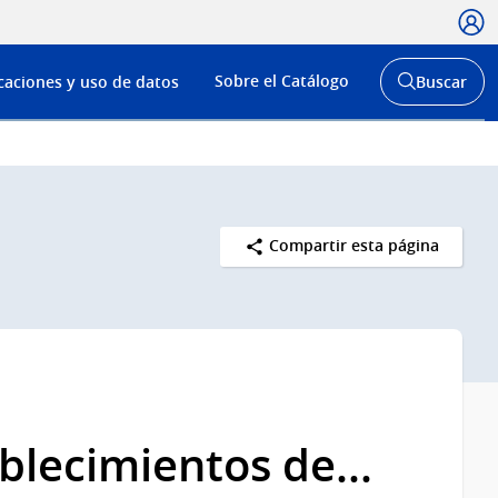
Usua
Menú
Sobre el Catálogo
caciones y uso de datos
Buscar
de
Abrir
buscador
navega
y
Compartir esta página
blecimientos de...