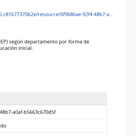
11648_cantidad_de_establecimientos_de_educacion_inicial_-orbita_anep-_segun_departamento_por_for.xml
 ANEP) según departamento por forma de
cación inicial.
-48b7-a0af-b5663c670d5f
ado