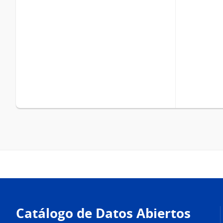
Pie
de
Catálogo de Datos Abiertos
página