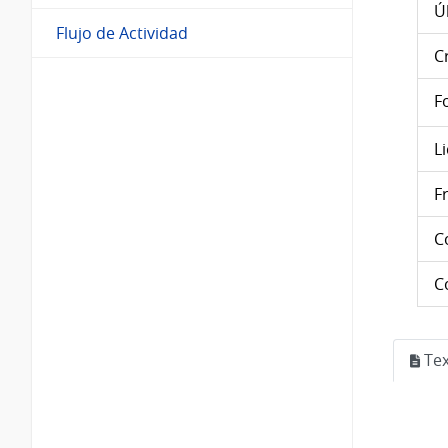
Ú
Flujo de Actividad
C
F
L
F
C
C
Tex