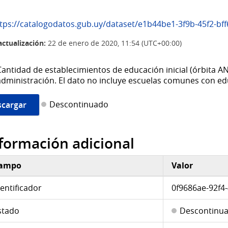
s://catalogodatos.gub.uy/dataset/e1b44be1-3f9b-45f2-bff6-c81677370b2e/resource/0f9686ae-92f4-48b7-a0af-b5663c670d5f/download/
actualización:
22 de enero de 2020, 11:54 (UTC+00:00)
Cantidad de establecimientos de educación inicial (órbita
administración. El dato no incluye escuelas comunes con edu
Descontinuado
cargar
formación adicional
ampo
Valor
ormación adicional
dentificador
0f9686ae-92f4
stado
Descontinu