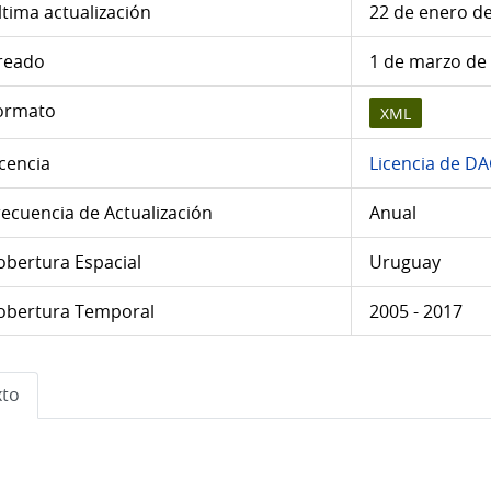
ltima actualización
22 de enero de
reado
1 de marzo de 
ormato
XML
icencia
Licencia de D
recuencia de Actualización
Anual
obertura Espacial
Uruguay
obertura Temporal
2005 - 2017
to