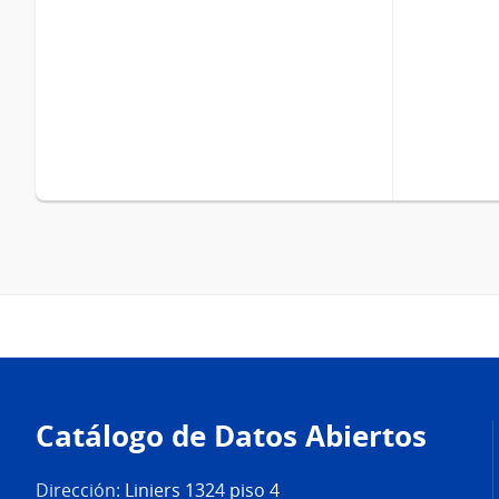
Pie
de
Catálogo de Datos Abiertos
página
Dirección:
Liniers 1324 piso 4