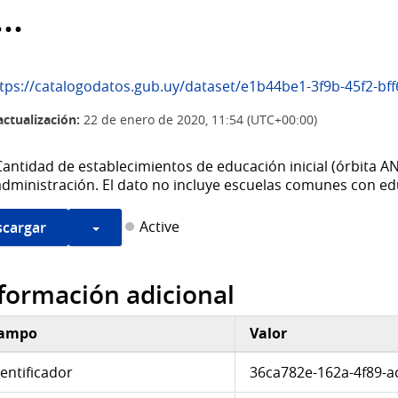
..
ps://catalogodatos.gub.uy/dataset/e1b44be1-3f9b-45f2-bff6-c81677370b2e/resource/36ca782e-
actualización:
22 de enero de 2020, 11:54 (UTC+00:00)
Cantidad de establecimientos de educación inicial (órbita
administración. El dato no incluye escuelas comunes con edu
Active
cargar
formación adicional
ampo
Valor
ormación adicional
dentificador
36ca782e-162a-4f89-