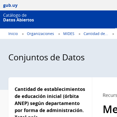
gub.uy
Catálogo de
Datos Abiertos
Inicio
Organizaciones
MIDES
Cantidad de...
Conjuntos de Datos
Menú
lateral
Cantidad de establecimientos
Recur
de educación inicial (órbita
ANEP) según departamento
Me
por forma de administración.