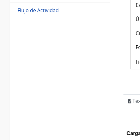
E
Flujo de Actividad
Ú
C
F
L
Tex