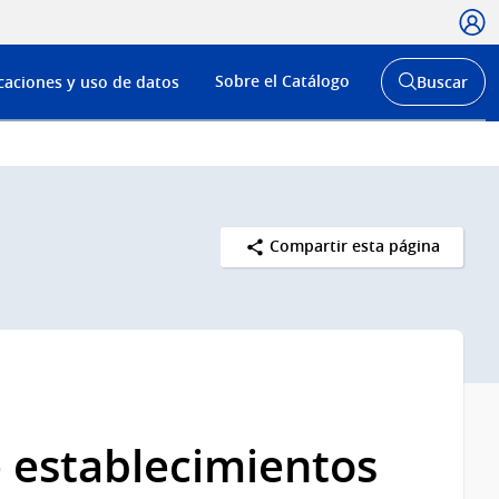
Usua
Menú
Sobre el Catálogo
caciones y uso de datos
Buscar
de
Abrir
buscador
navega
y
Compartir esta página
 establecimientos