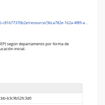
162a-4f89-acbb-b3c9b52fc3d0/download/metadatos_mides-indicador-11648.json
 ANEP) según departamento por forma de
cación inicial.
acbb-b3c9b52fc3d0