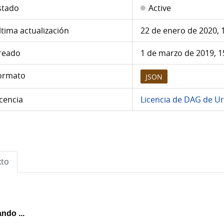
stado
Active
ltima actualización
22 de enero de 2020, 
reado
1 de marzo de 2019, 1
ormato
JSON
icencia
Licencia de DAG de U
to