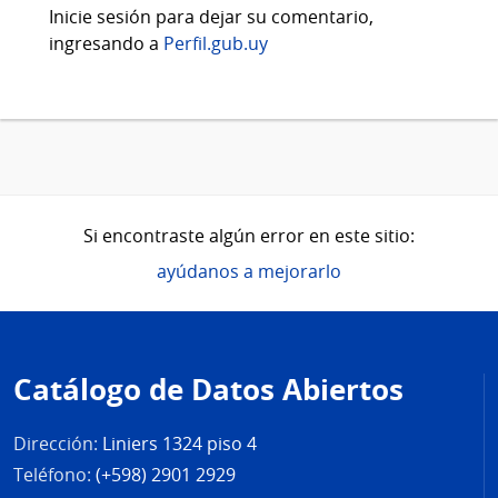
Inicie sesión para dejar su comentario,
ingresando a
Perfil.gub.uy
Si encontraste algún error en este sitio:
ayúdanos a mejorarlo
Pie
de
Catálogo de Datos Abiertos
página
Dirección:
Liniers 1324 piso 4
Teléfono:
(+598) 2901 2929