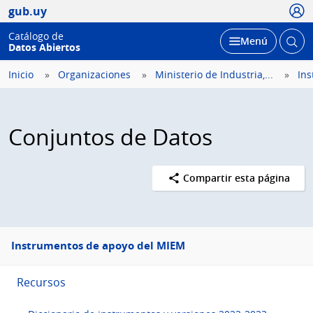
Usua
gub.uy
Catálogo de
Abrir
Desplegar
Menú
Datos Abiertos
busc
Inicio
Organizaciones
Ministerio de Industria,...
In
Conjuntos de Datos
Compartir esta página
Menú
Instrumentos de apoyo del MIEM
lateral
Recursos