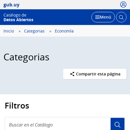
Usua
gub.uy
Catálogo de
Abrir
Desplegar
Menú
Datos Abiertos
busc
Inicio
Categorias
Economía
Categorias
Compartir esta página
Filtros
Buscar
en