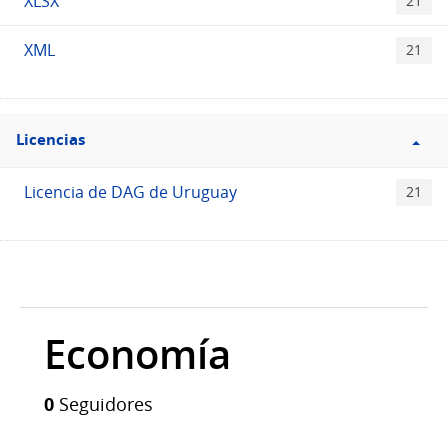
XLSX
21
XML
21
Filtro
Licencias
Licencias
Licencia de DAG de Uruguay
21
Economía
0
Seguidores