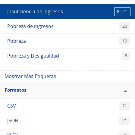
Insuficiencia de ingresos
21
Pobreza de ingresos
20
Pobreza
19
Pobreza y Desigualdad
3
Mostrar Más Etiquetas
Filtro
Formatos
Formatos
CSV
21
JSON
21