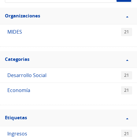
el
Filtro
Catálogo
Organizaciones
Organizaciones
MIDES
21
Filtro
Categorias
Categorias
Desarrollo Social
21
Economía
21
Filtro
Etiquetas
Etiquetas
Ingresos
21