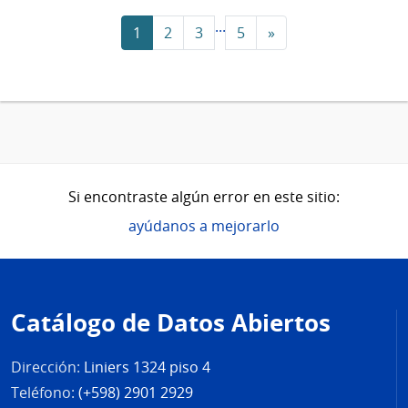
...
1
2
3
5
»
Si encontraste algún error en este sitio:
ayúdanos a mejorarlo
Pie
de
Catálogo de Datos Abiertos
página
Dirección:
Liniers 1324 piso 4
Teléfono:
(+598) 2901 2929