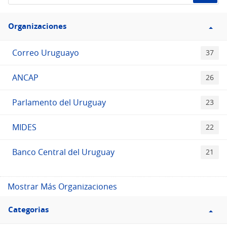
el
Filtro
Catálogo
Organizaciones
Organizaciones
Correo Uruguayo
37
ANCAP
26
Parlamento del Uruguay
23
MIDES
22
Banco Central del Uruguay
21
Mostrar Más Organizaciones
Filtro
Categorias
Categorias