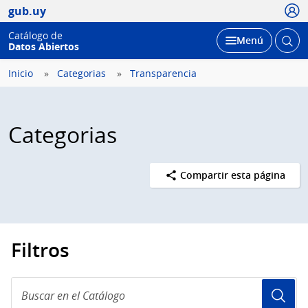
Usua
gub.uy
Catálogo de
Abrir
Desplegar
Menú
Datos Abiertos
busc
Inicio
Categorias
Transparencia
Categorias
Compartir esta página
Filtros
Buscar
en