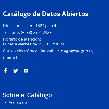
Pie
de
Catálogo de Datos Abiertos
página
Dirección:
Liniers 1324 piso 4
Teléfono:
(+598) 2901 2929
Horario de atención:
Lunes a viernes de 9:30 a 17:30 hs.
Correo electrónico:
datosabiertos@agesic.gub.uy
Contacto
Facebook
Twitter
YouTube
Sobre el Catálogo
Acerca de