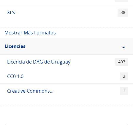
XLS
38
Mostrar Más Formatos
Filtro
Licencias
Licencias
Licencia de DAG de Uruguay
407
CC0 1.0
2
Creative Commons...
1