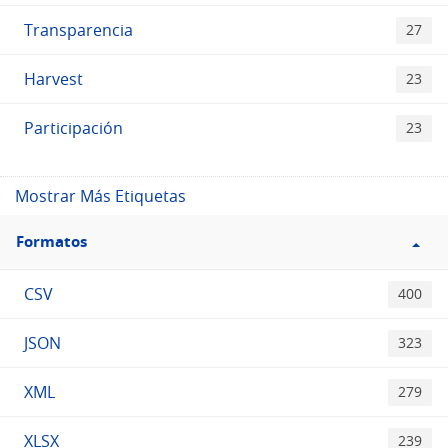
Transparencia
27
Harvest
23
Participación
23
Mostrar Más Etiquetas
Filtro
Formatos
Formatos
CSV
400
JSON
323
XML
279
XLSX
239