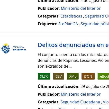
Última actualización:
4 de agosto de 
Publicador:
Ministerio del Interior
Categorias:
Estadísticas
,
Seguridad C
Etiquetas:
5toPlanGA
,
Seguridad públ
Delitos denunciados en 
El conjunto cuenta con los microdato
denuncias de Rapiñas, Lesiones, Violen
son extraídos del...
XLSX
CSV
XML
JSON
eBoo
Última actualización:
29 de julio de 
Publicador:
Ministerio del Interior
Categorias:
Seguridad Ciudadana
,
Vio