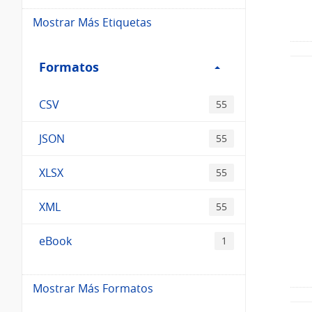
Mostrar Más Etiquetas
Filtro
Formatos
Formatos
CSV
55
JSON
55
XLSX
55
XML
55
eBook
1
Mostrar Más Formatos
Filtro