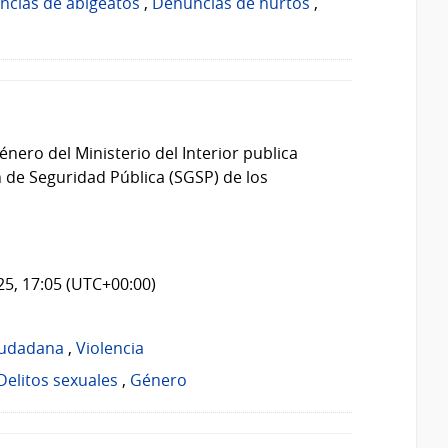
ncias de abigeatos
,
Denuncias de hurtos
,
énero del Ministerio del Interior publica
 de Seguridad Pública (SGSP) de los
025, 17:05 (UTC+00:00)
iudadana
,
Violencia
Delitos sexuales
,
Género