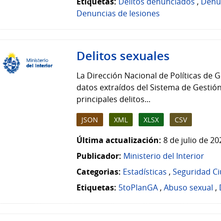
Etiquetas:
Delitos denunciados
,
Denu
Denuncias de lesiones
Delitos sexuales
La Dirección Nacional de Políticas de G
datos extraídos del Sistema de Gestión
principales delitos...
JSON
XML
XLSX
CSV
Última actualización:
8 de julio de 2
Publicador:
Ministerio del Interior
Categorias:
Estadísticas
,
Seguridad C
Etiquetas:
5toPlanGA
,
Abuso sexual
,