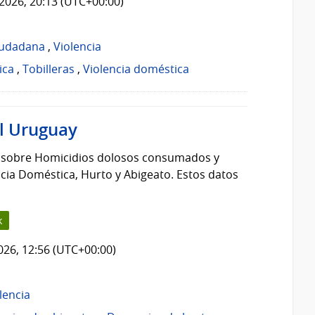
2026, 20:13 (UTC+00:00)
iudadana
,
Violencia
ica
,
Tobilleras
,
Violencia doméstica
el Uruguay
s sobre Homicidios dolosos consumados y
cia Doméstica, Hurto y Abigeato. Estos datos
k
2026, 12:56 (UTC+00:00)
lencia