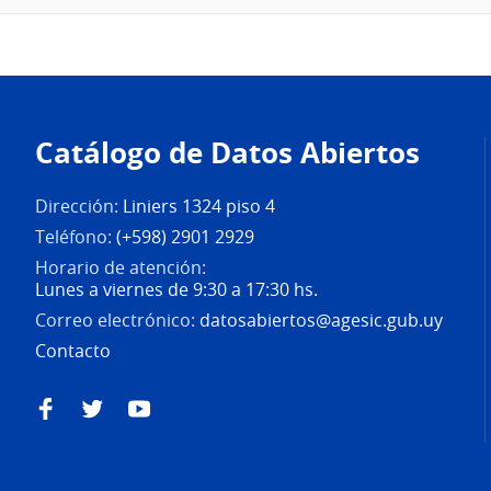
Pie
de
Catálogo de Datos Abiertos
página
Dirección:
Liniers 1324 piso 4
Teléfono:
(+598) 2901 2929
Horario de atención:
Lunes a viernes de 9:30 a 17:30 hs.
Correo electrónico:
datosabiertos@agesic.gub.uy
Contacto
Facebook
Twitter
YouTube