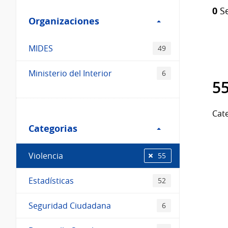
Filtro
Catálogo
0
Se
Organizaciones
Organizaciones
MIDES
49
Ministerio del Interior
6
55
Filtro
Cate
Categorias
Categorias
Violencia
55
Estadísticas
52
Seguridad Ciudadana
6