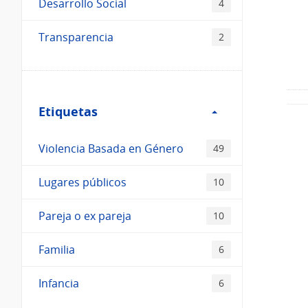
Desarrollo Social
4
Transparencia
2
Filtro
Etiquetas
Etiquetas
Violencia Basada en Género
49
Lugares públicos
10
Pareja o ex pareja
10
Familia
6
Infancia
6