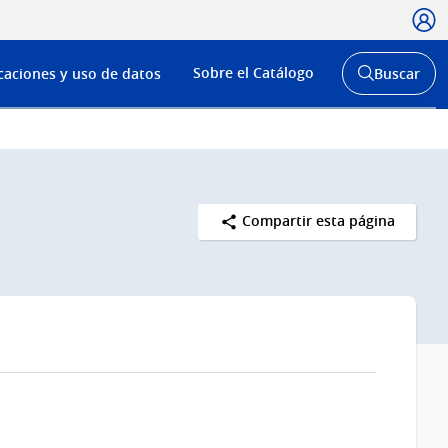
Usua
Menú
Sobre el Catálogo
caciones y uso de datos
Buscar
de
Abrir
buscador
navega
y
Compartir esta página