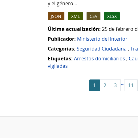
y el género...
JSON
XML
CSV
XLSX
Última actualización:
25 de febrero d
Publicador:
Ministerio del Interior
Categorias:
Seguridad Ciudadana
,
Tr
Etiquetas:
Arrestos domiciliarios
,
Cau
vigiladas
...
1
2
3
11