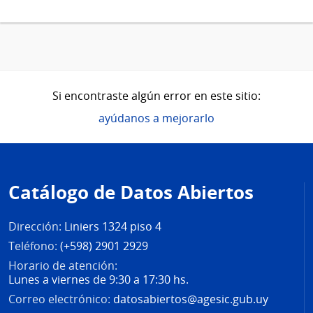
Si encontraste algún error en este sitio:
ayúdanos a mejorarlo
Pie
de
Catálogo de Datos Abiertos
página
Dirección:
Liniers 1324 piso 4
Teléfono:
(+598) 2901 2929
Horario de atención:
Lunes a viernes de 9:30 a 17:30 hs.
Correo electrónico:
datosabiertos@agesic.gub.uy