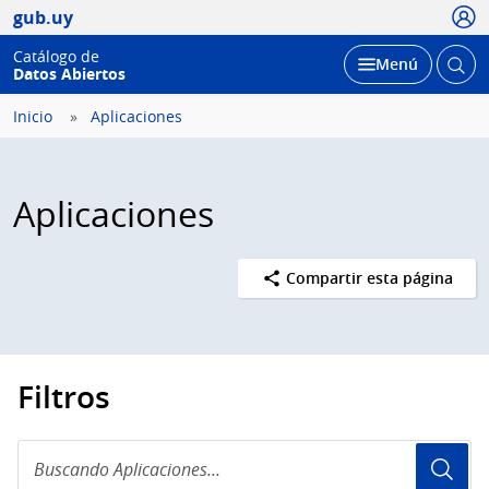
Usua
gub.uy
Catálogo de
Abrir
Desplegar
Menú
Datos Abiertos
busc
Inicio
Aplicaciones
Aplicaciones
Compartir esta página
Filtros
Buscando
Aplicaciones...