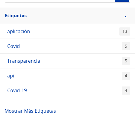
Filtro
Etiquetas
Etiquetas
aplicación
13
Covid
5
Transparencia
5
api
4
Covid-19
4
Mostrar Más Etiquetas