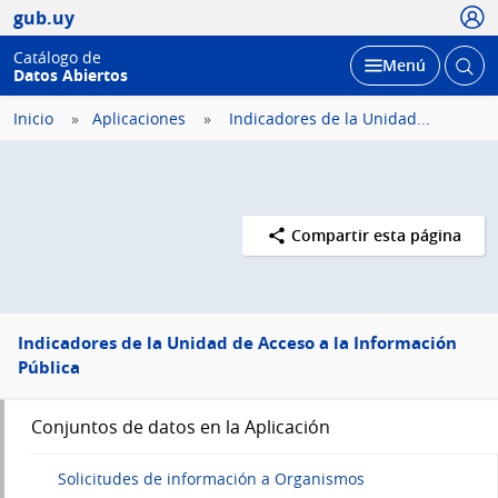
Usua
gub.uy
Catálogo de
Abrir
Desplegar
Menú
Datos Abiertos
busc
Inicio
Aplicaciones
Indicadores de la Unidad...
Compartir esta página
Indicadores de la Unidad de Acceso a la Información
Pública
Menú
Conjuntos de datos en la Aplicación
lateral
Solicitudes de información a Organismos