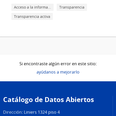
Acceso a la informa...
Transparencia
Transparencia activa
Si encontraste algún error en este sitio:
ayúdanos a mejorarlo
Pie
de
Catálogo de Datos Abiertos
página
Dirección:
Liniers 1324 piso 4